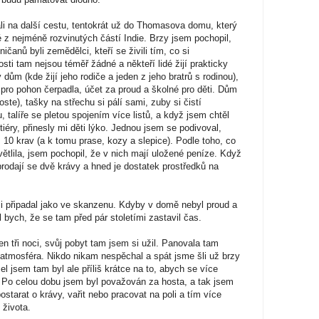
li na další cestu, tentokrát už do Thomasova domu, který
é z nejméně rozvinutých částí Indie. Brzy jsem pochopil,
ičanů byli zemědělci, kteří se živili tím, co si
osti tam nejsou téměř žádné a někteří lidé žijí prakticky
ům (kde žijí jeho rodiče a jeden z jeho bratrů s rodinou),
 pro pohon čerpadla, účet za proud a školné pro děti. Dům
ste), tašky na střechu si pálí sami, zuby si čistí
talíře se pletou spojením více listů, a když jsem chtěl
éry, přinesly mi děti lýko. Jednou jsem se podivoval,
 10 krav (a k tomu prase, kozy a slepice). Podle toho, co
lila, jsem pochopil, že v nich mají uložené peníze. Když
prodají se dvě krávy a hned je dostatek prostředků na
ci připadal jako ve skanzenu. Kdyby v domě nebyl proud a
l bych, že se tam před pár stoletími zastavil čas.
en tři noci, svůj pobyt tam jsem si užil. Panovala tam
atmosféra. Nikdo nikam nespěchal a spát jsme šli už brzy
 jsem tam byl ale příliš krátce na to, abych se více
 Po celou dobu jsem byl považován za hosta, a tak jsem
postarat o krávy, vařit nebo pracovat na poli a tím více
 života.