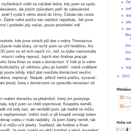
►
če
 myšlenkách vrátit na začátek ledna, kdy jsem se spolu
►
kv
lesiánem, ale jistým způsobem patří do salesiánské
 „bratr“) vydal k němu domů do Urísy. Čekala nás cesta
►
du
 Žádné velké potíže nás naštěstí nepotkaly. Jeli jsme
►
bř
rvní i poslední jely načas, pouze prostřední měl
▼
ún
Bez
ourkele, kde jsme strávili půl dne u rodiny Thomasova
Dov
úžasné malé kluky, od nichž jsem se učil hindštinu. Asi
OO jsem se od nich naučil víc, než za týden samostudia
Dov
mluvící rodiny nejsou). Jejich otec Andrias pracuje
Nov
eho žena Kiran se stará o domácnost. V Indii je to velmi
koškolačky už většinou „jdou po kariéře“, méně vzdělané
►
le
jí pouze tehdy, když plat manžela domácnost neuživí.
►
2011
u doma, nepracují. Naopak, jelikož nemá pračku, vysavač,
 ani proud, žena v domácnosti se zpravidla nezastaví od
Přihlášen
Přís
ém malém domečku na předměstí, který jim poskytuje
stala, když jsem se chtěl osprchovat. Koupelnu neměli,
Kom
edli mě tedy tam, ale nevěděl jsem, jak hodně se můžu
é nepříjemnosti. Indičtí muži si při koupeli omotají kolem
olévají vodou z malé nádobky. Já jsem žádný neměl, tak
Počet zo
i si můžu vzít plavky. Souhlasil, ale Andrias a Kiran
udili, že jsem zvyklý na větší komfort a jejich „koupelna“