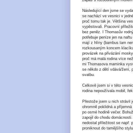
Následující den jsme se vyda
se nachází ve vesnici v jedn
proč tomu tak je. Většina vesn
vypěstovali. Pracovní příležit
bez peněz. I Thomasův rodný d
potřebuje peníze jen na naftu
mají z hlíny (bambus tam nero
rozkousaným koncem klacíku, 
provázek na přivázání moskyti
proč má malá rodina více než
mi Thomasova maminka vysvět
se někdo z dětí vdává/žení, 
svatbu.
Celkově jsem si v této vesni
rodina nepoužívala mobil, řek
Přestože jsem u nich strávil j
ohromně poklidná a příjemná 
po osmé hodině večer. Bohužel
zapojil do chodu domácnosti.
nedostal příležitost se např. 
proniknout do tamějšího stylu