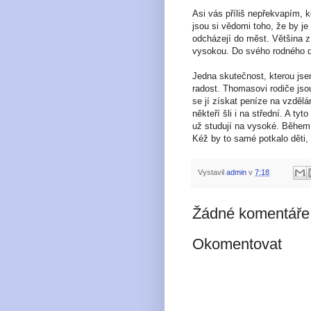
Asi vás příliš nepřekvapím, k
jsou si vědomi toho, že by je
odcházejí do měst. Většina z 
vysokou. Do svého rodného do
Jedna skutečnost, kterou jse
radost. Thomasovi rodiče jsou
se jí získat peníze na vzdělá
někteří šli i na střední. A tyt
už studují na vysoké. Během 
Kéž by to samé potkalo děti,
Vystavil
admin
v
7:18
Žádné komentáře
Okomentovat