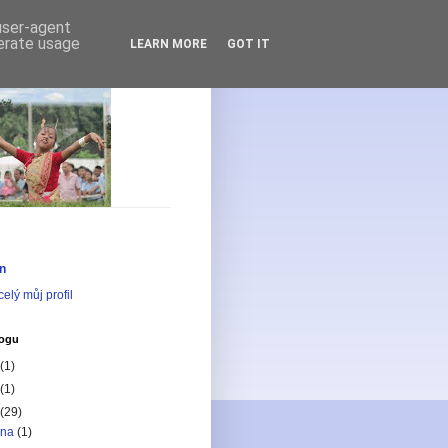
 user-agent
nerate usage
LEARN MORE
GOT IT
n
celý můj profil
logu
(1)
(1)
(29)
pna
(1)