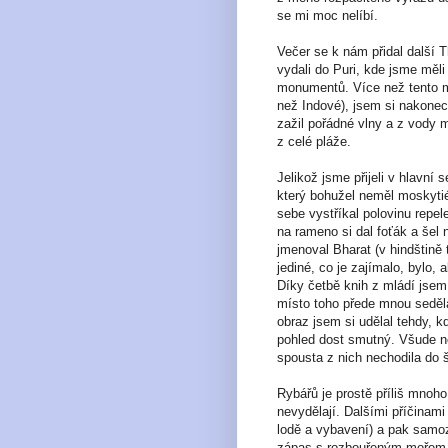
se mi moc nelíbí.
Večer se k nám přidal další 
vydali do Puri, kde jsme měl
monumentů. Více než tento m
než Indové), jsem si nakonec
zažil pořádné vlny a z vody m
z celé pláže.
Jelikož jsme přijeli v hlavní
který bohužel neměl moskytiér
sebe vystříkal polovinu repel
na rameno si dal foťák a šel 
jmenoval Bharat (v hindštině 
jediné, co je zajímalo, bylo,
Díky četbě knih z mládí jsem
místo toho přede mnou seděl
obraz jsem si udělal tehdy, k
pohled dost smutný. Všude ne
spousta z nich nechodila do 
Rybářů je prostě příliš mnoho,
nevydělají. Dalšími příčinami
lodě a vybavení) a pak samozř
zápas s rozbouřeným mořem 