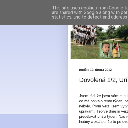
This site uses cookies from Google to 
are shared with Google along with per
statistics, and to detect and address
neděle 12. února 2012
Dovolená 1/2, Ur
Jsem rád, že jsem vám minule
co mě potkalo tento týden, p
nebylo. První verzi jsem vytv
úpravami. Teprve dnešní ver
předělávat příští týden. Náš 
hodiny a zdá se, že to po dv