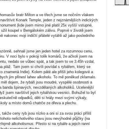
Thomasův bratr Milton a ve třech jsme se nočním vlakem
i navštívit Konark Temple, jeden z nejznámějších indických
onument (kde jsem mimo jiné platil 25x vyšší vstupné,
 užil koupel v Bengálském zálivu. Poprvé v životě jsem
ě nakonec moji indičtí přátelé vytáhli až jako posledního
 sezónně, sehnali jsme jen jeden hotel za rozumnou cenu,
u. V noci bylo v pokoji tolik komárů, že ačkoli jsem na
entu, nedalo se vůbec spát, a tak jsem to ve 3.45h vzdal,
na pláž. Tam jsem si chvíli povídal s rybářem, který se
to znamená Indie). Kolem páté ale přišli jeho kolegové a
 abych jim přinesl lahev alkoholu. To mě poněkud zklamalo.
 měl dojem, že rybáři jsou moudré, vyspělé osobnosti a
a banda špinavých, nevzdělaných alkoholiků. Ucelenější
dyž jsem navštívil jejich rybářskou vesnici. Bohužel to byl
skutečně odpadků, děti si hrály mezi svými výkaly,
školy a místo domů chatrče ze dřeva a plechu.
 takže ceny ryb jsou nízko a oni si za svou práci příliš
 tohoto nelichotivého stavu jsou nevýhodné půjčky (na
ejmě alkoholismus. Přesto si na rybáře a jejich ranní
budu pamatovat dlouho.