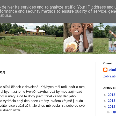
deliver its services and to analyze traffic. Your IP address and
formance and security metrics to ensure quality of service, ge
 abuse.
O mně
admi
ísa
Zobrazit 
 slíbil článek z dovolené. Kdybych měl totiž psát o tom,
Archiv b
sal bych asi jen o tvorbě rozvrhu, což by moc zajímavé
►
2018
ořil v úterý a od té doby jsem trávil každý den jeho
ze vydržela celý den beze změny, ovšem zřejmě ji budu
►
2013
ředitel sice začal učit, ale dnes mě poslal za sebe do své
▼
2012
ou dnech vzdá.
►
sr