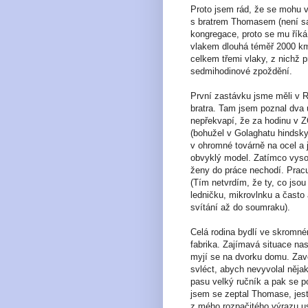
Proto jsem rád, že se mohu v
s bratrem Thomasem (není sa
kongregace, proto se mu říká
vlakem dlouhá téměř 2000 km.
celkem třemi vlaky, z nichž p
sedmihodinové zpoždění.
První zastávku jsme měli v R
bratra. Tam jsem poznal dva 
nepřekvapí, že za hodinu v Z
(bohužel v Golaghatu hindsky 
v ohromné továrně na ocel a j
obvyklý model. Zatímco vyso
ženy do práce nechodí. Pracu
(Tím netvrdím, že ty, co jso
ledničku, mikrovlnku a často
svítání až do soumraku).
Celá rodina bydlí ve skromn
fabrika. Zajímavá situace na
myjí se na dvorku domu. Zav
svléct, abych nevyvolal nějak
pasu velký ručník a pak se p
jsem se zeptal Thomase, jestl
z mého rozpačitého výrazu uso