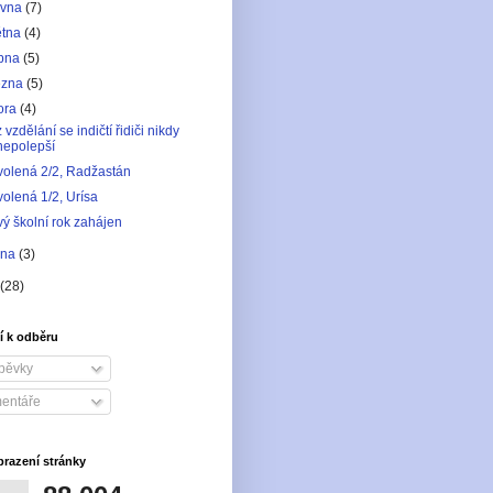
rvna
(7)
ětna
(4)
bna
(5)
ezna
(5)
ora
(4)
 vzdělání se indičtí řidiči nikdy
nepolepší
olená 2/2, Radžastán
olená 1/2, Urísa
ý školní rok zahájen
dna
(3)
(28)
í k odběru
pěvky
entáře
brazení stránky