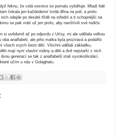
dyž řeknu, že celá vesnice se pomalu vylidňuje. Mladí lidé
 tam čekala jen každodenní tvrdá dřina na poli, a proto
nich odejde po desáté třídě na střední a ti schopnější na
mu se pak vrátí už jen proto, aby navštívili své rodiče.
m si uvědomil až po odjezdu z Urísy, mi ale udělala velkou
 oba analfabeti, ale jeho matka byla prozíravá a podařilo
ní všech svých šesti dětí. Všichni udělali základku,
o děti mají nyní vlastní rodiny a děti a dvě nejstarší z nich
dvou generací se tak z analfabetů stali vysokoškoláci.
 které učím u nás v Golaghatu.
: