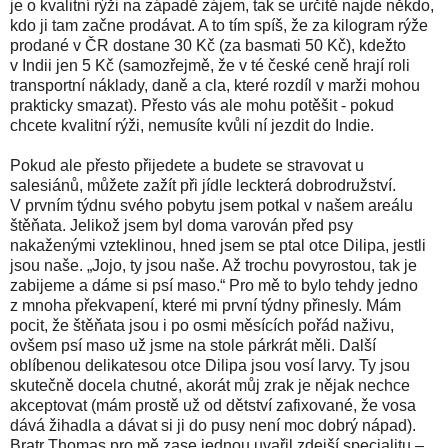
je o kvalitní rýži na západě zájem, tak se určitě najde někdo,
kdo ji tam začne prodávat. A to tím spíš, že za kilogram rýže
prodané v ČR dostane 30 Kč (za basmati 50 Kč), kdežto
v Indii jen 5 Kč (samozřejmě, že v té české ceně hrají roli
transportní náklady, daně a cla, které rozdíl v marži mohou
prakticky smazat). Přesto vás ale mohu potěšit - pokud
chcete kvalitní rýži, nemusíte kvůli ní jezdit do Indie.
Pokud ale přesto přijedete a budete se stravovat u
salesiánů, můžete zažít při jídle leckterá dobrodružství.
V prvním týdnu svého pobytu jsem potkal v našem areálu
štěňata. Jelikož jsem byl doma varován před psy
nakaženými vzteklinou, hned jsem se ptal otce Dilipa, jestli
jsou naše. „Jojo, ty jsou naše. Až trochu povyrostou, tak je
zabijeme a dáme si psí maso.“ Pro mě to bylo tehdy jedno
z mnoha překvapení, které mi první týdny přinesly. Mám
pocit, že štěňata jsou i po osmi měsících pořád naživu,
ovšem psí maso už jsme na stole párkrát měli. Další
oblíbenou delikatesou otce Dilipa jsou vosí larvy. Ty jsou
skutečně docela chutné, akorát můj zrak je nějak nechce
akceptovat (mám prostě už od dětství zafixované, že vosa
dává žihadla a dávat si ji do pusy není moc dobrý nápad).
Bratr Thomas pro mě zase jednou uvařil zdejší specialitu –