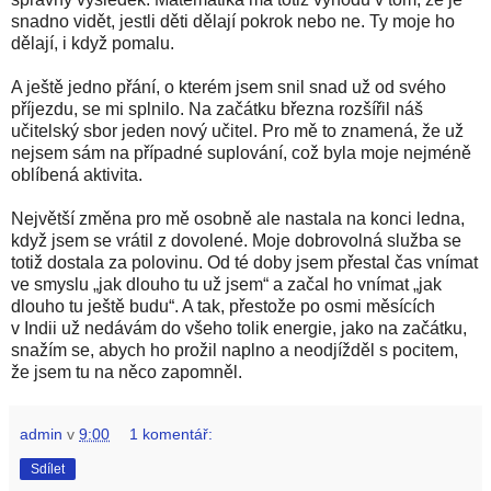
snadno vidět, jestli děti dělají pokrok nebo ne. Ty moje ho
dělají, i když pomalu.
A ještě jedno přání, o kterém jsem snil snad už od svého
příjezdu, se mi splnilo. Na začátku března rozšířil náš
učitelský sbor jeden nový učitel. Pro mě to znamená, že už
nejsem sám na případné suplování, což byla moje nejméně
oblíbená aktivita.
Největší změna pro mě osobně ale nastala na konci ledna,
když jsem se vrátil z dovolené. Moje dobrovolná služba se
totiž dostala za polovinu. Od té doby jsem přestal čas vnímat
ve smyslu „jak dlouho tu už jsem“ a začal ho vnímat „jak
dlouho tu ještě budu“. A tak, přestože po osmi měsících
v Indii už nedávám do všeho tolik energie, jako na začátku,
snažím se, abych ho prožil naplno a neodjížděl s pocitem,
že jsem tu na něco zapomněl.
admin
v
9:00
1 komentář:
Sdílet