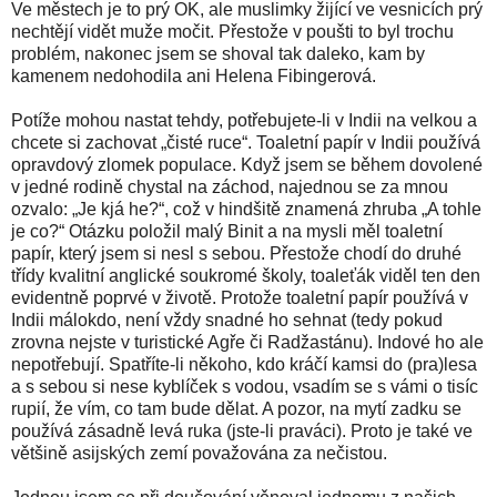
Ve městech je to prý OK, ale muslimky žijící ve vesnicích prý
nechtějí vidět muže močit. Přestože v poušti to byl trochu
problém, nakonec jsem se shoval tak daleko, kam by
kamenem nedohodila ani Helena Fibingerová.
Potíže mohou nastat tehdy, potřebujete-li v Indii na velkou a
chcete si zachovat „čisté ruce“. Toaletní papír v Indii používá
opravdový zlomek populace. Když jsem se během dovolené
v jedné rodině chystal na záchod, najednou se za mnou
ozvalo: „Je kjá he?“, což v hindšitě znamená zhruba „A tohle
je co?“ Otázku položil malý Binit a na mysli měl toaletní
papír, který jsem si nesl s sebou. Přestože chodí do druhé
třídy kvalitní anglické soukromé školy, toaleťák viděl ten den
evidentně poprvé v životě. Protože toaletní papír používá v
Indii málokdo, není vždy snadné ho sehnat (tedy pokud
zrovna nejste v turistické Agře či Radžastánu). Indové ho ale
nepotřebují. Spatříte-li někoho, kdo kráčí kamsi do (pra)lesa
a s sebou si nese kyblíček s vodou, vsadím se s vámi o tisíc
rupií, že vím, co tam bude dělat. A pozor, na mytí zadku se
používá zásadně levá ruka (jste-li praváci). Proto je také ve
většině asijských zemí považována za nečistou.