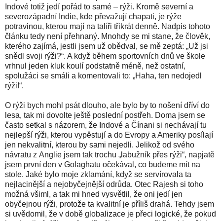
Indové totiž jedí pořád to samé – rýži. Kromě severní a
severozápadní Indie, kde převažují chapati, je rýže
potravinou, kterou mají na talíři třikrát denně. Nadpis tohoto
článku tedy není přehnaný. Mnohdy se mi stane, že člověk,
kterého zajímá, jestli jsem už obědval, se mě zeptá: „Už jsi
snědl svoji rýži?“. A když během sportovních dnů ve škole
vrhnul jeden kluk koulí podstatně méně, než ostatní,
spolužáci se smáli a komentovali to: „Haha, ten nedojedl
rýži!“.
O rýži bych mohl psát dlouho, ale bylo by to nošení dříví do
lesa, tak mi dovolte ještě poslední postřeh. Doma jsem se
často setkal s názorem, že Indové a Čínani si nechávají tu
nejlepší rýži, kterou vypěstují a do Evropy a Ameriky posílají
jen nekvalitní, kterou by sami nejedli. Jelikož od svého
návratu z Anglie jsem tak trochu „labužník přes rýži“, napjatě
jsem první den v Golaghatu očekával, co budeme mít na
stole. Jaké bylo moje zklamání, když se servírovala ta
nejlacinější a nejobyčejnější odrůda. Otec Rajesh si toho
možná všiml, a tak mi hned vysvětlil, že oni jedí jen
obyčejnou rýži, protože ta kvalitní je příliš drahá. Tehdy jsem
si uvědomil, že v době globalizace je přeci logické, že pokud