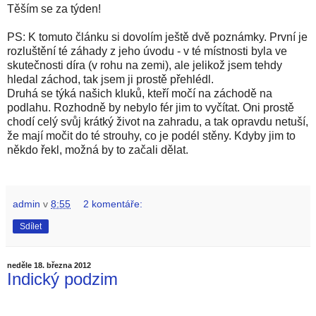
Těším se za týden!
PS: K tomuto článku si dovolím ještě dvě poznámky. První je
rozluštění té záhady z jeho úvodu - v té místnosti byla ve
skutečnosti díra (v rohu na zemi), ale jelikož jsem tehdy
hledal záchod, tak jsem ji prostě přehlédl.
Druhá se týká našich kluků, kteří močí na záchodě na
podlahu. Rozhodně by nebylo fér jim to vyčítat. Oni prostě
chodí celý svůj krátký život na zahradu, a tak opravdu netuší,
že mají močit do té strouhy, co je podél stěny. Kdyby jim to
někdo řekl, možná by to začali dělat.
admin
v
8:55
2 komentáře:
Sdílet
neděle 18. března 2012
Indický podzim