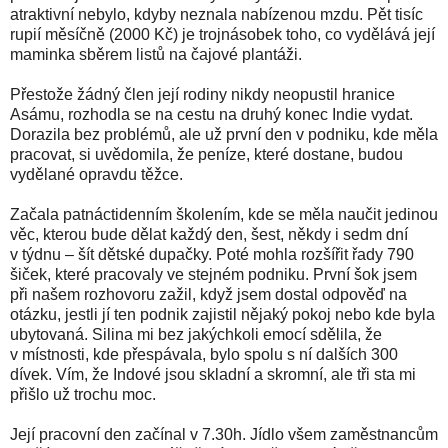
atraktivní nebylo, kdyby neznala nabízenou mzdu. Pět tisíc
rupií měsíčně (2000 Kč) je trojnásobek toho, co vydělává její
maminka sběrem listů na čajové plantáži.
Přestože žádný člen její rodiny nikdy neopustil hranice
Asámu, rozhodla se na cestu na druhý konec Indie vydat.
Dorazila bez problémů, ale už první den v podniku, kde měla
pracovat, si uvědomila, že peníze, které dostane, budou
vydělané opravdu těžce.
Začala patnáctidenním školením, kde se měla naučit jedinou
věc, kterou bude dělat každý den, šest, někdy i sedm dní
v týdnu – šít dětské dupačky. Poté mohla rozšířit řady 790
šiček, které pracovaly ve stejném podniku. První šok jsem
při našem rozhovoru zažil, když jsem dostal odpověď na
otázku, jestli jí ten podnik zajistil nějaký pokoj nebo kde byla
ubytovaná. Silina mi bez jakýchkoli emocí sdělila, že
v místnosti, kde přespávala, bylo spolu s ní dalších 300
dívek. Vím, že Indové jsou skladní a skromní, ale tři sta mi
přišlo už trochu moc.
Její pracovní den začínal v 7.30h. Jídlo všem zaměstnancům