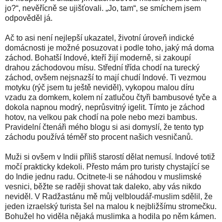
jo?“, nevěřícně se ujišťovali. „Jo, tam“, se smíchem jsem
odpověděl já.
Ač to asi není nejlepší ukazatel, životní úroveň indické
domácnosti je možné posuzovat i podle toho, jaký má doma
záchod. Bohatší Indové, kteří žijí moderně, si zakoupí
drahou záchodovou mísu. Střední třída chodí na turecký
záchod, ovšem nejsnazší to mají chudí Indové. Ti vezmou
motyku (rýč jsem tu ještě neviděl), vykopou malou díru
vzadu za domkem, kolem ní zatlučou čtyři bambusové tyče a
dokola napnou modrý, neprůsvitný igelit. Tímto je záchod
hotov, na velkou pak chodí na pole nebo mezi bambus.
Pravidelní čtenáři mého blogu si asi domyslí, že tento typ
záchodu používá téměř sto procent našich vesničanů.
Muži si ovšem v Indii příliš starostí dělat nemusí. Indové totiž
močí prakticky kdekoli. Přesto mám pro turisty chystající se
do Indie jednu radu. Ocitnete-li se náhodou v muslimské
vesnici, běžte se raději shovat tak daleko, aby vás nikdo
neviděl. V Radžastánu mě můj velbloudář-muslim sdělil, že
jeden izraelský turista šel na malou k nejbližšímu stromečku.
Bohužel ho viděla nějaká muslimka a hodila po něm kámen.