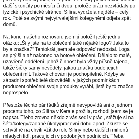
další skončily po měsíci či dvou, protože práci nezvládaly po
fyzické i psychické stránce. Silina vydržela nejdéle – celý
rok. Poté se svými nejvytrvalejšími kolegyněmi odjela zpět
domů.
Na konci našeho rozhovoru jsem jí položil ještě jednu
otázku: „Šily jste na to oblečení také nějaké logo? Jaká to
byla značka?“ Tentokrát jsem ale odpověď nedostal. Loga
se prý šila až nakonec na hotové oblečení. Dělalo to malé,
uzavřené oddělení, jehož činnost byla vždy přísně tajena,
takže šičky samy nevěděly, jakou značku bude jejich
oblečení mít. Takové chování je pochopitelné. Kdyby se
západní spotřebitelé dozvěděli, v jakých podmínkách
producent oblečení svoje produkty vyrábí, jistě by to značce
neprospělo.
Přestože těchto pár řádků zřejmě nevypovídá ani o jednom
procentu toho, co Silina v Kerale prožila, rozhodl jsem se je
napsat. Třeba zrovna někdo z vás sedí v práci, stěžuje si na
šéfa/kolegy/zadané úkoly/pracovní dobu apod. Zkuste se
schválně na chvíli vžít do role Siliny nebo dalších milionů
mladých lidí, pracujících v podobných podnicích. Třeba