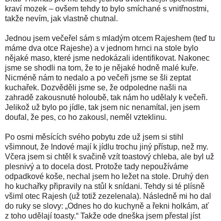
kraví mozek – ovšem tehdy to bylo smíchané s vnitřnostmi,
takže nevím, jak vlastně chutnal.
Jednou jsem večeřel sám s mladým otcem Rajeshem (teď tu
máme dva otce Rajeshe) a v jednom hrnci na stole bylo
nějaké maso, které jsme nedokázali identifikovat. Nakonec
jsme se shodli na tom, že to je nějaké hodně malé kuře.
Nicméně nám to nedalo a po večeři jsme se šli zeptat
kuchařek. Dozvěděli jsme se, že odpoledne našli na
zahradě zakousnuté holoubě, tak nám ho udělaly k večeři.
Jelikož už bylo po jídle, tak jsem nic nenamítal, jen jsem
doufal, že pes, co ho zakousl, neměl vzteklinu.
Po osmi měsících svého pobytu zde už jsem si stihl
všimnout, že Indové mají k jídlu trochu jiný přístup, než my.
Včera jsem si chtěl k svačině vzít toastový chleba, ale byl už
plesnivý a to docela dost. Protože tady nepoužíváme
odpadkové koše, nechal jsem ho ležet na stole. Druhý den
ho kuchařky připravily na stůl k snídani. Tehdy si té plísně
všiml otec Rajesh (už totiž zezelenala). Následně mi ho dal
do ruky se slovy: „Odnes ho do kuchyně a řekni holkám, ať
z toho udělají toasty.“ Takže ode dneška jsem přestal jíst