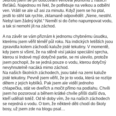
Jednou jsem se při doučování věnoval jednomu z našich
třeťáků. Najednou mi řekl, že potřebuje na velkou a odběhl
ven. Vrátil se ale už asi za minutu. Když jsem se ho ptal,
jestli to stihl tak rychle, zklamaně odpověděl: „Nene, nestihl.
Nebyl tam žádný kýbl.“ Neměl si do čeho napumpovat vodu,
a tak si nemohl jít na záchod.
A na závěr se vám přiznám k jednomu chybnému úsudku,
kterému jsem věřil téměř půl roku. Na indických letištích jsou
zpravidla kolem záchodů kaluže jisté tekutiny. V momentě,
kdy jsem si všiml, že na stěně visí jakási speciální sprcha,
kterou si Indové myjí dotyčné partie, se mi ulevilo, protože
jsem pochopil, že se jedná pouze o vodu, kterou dotyčný
nevyhnutelně nacáká mimo záchod.
Na našich školních záchodech, jsou také na zemi kaluže
jisté tekutiny. Pevně jsem věřil, že je to voda, která se rozlije
dětem z jejich kyblíků. Pak jsem ale viděl jednoho
chlapečka, stát ve dveřích a močit přímo na podlahu. Chvíli
jsem ho pozoroval a během krátké chvíle přišli další dva,
kteří udělali totéž. Od té doby vím, že na našich záchodech
se nejedná o vodu. O tom, že některé děti chodí do školy
bosy, už jsem zde na blogu psal…