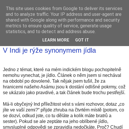
This site uses cookies from Google to deliver its services
and to analyze traffic. Your IP address and user-agent are
shared with Google along with performance and security
metrics to ensure quality of service, generate usage
statistics, and to detect and address abuse.
LEARN MORE
GOT IT
sobota 31. března 2012
V Indi je rýže synonymem jídla
Jedno z témat, které na mém indickém blogu pochopitelně
nemohu vynechat, je jídlo. Článek o něm jsem si nechával
na období po dovolené. Tak nějak jsem tušil, že za
hranicemi našeho Asámu jsou k dostání odlišné pokrmy, což
se ukázalo jako pravdivé, a tak článek bude trochu pestřejší.
Má-li obyčejný Ind příležitost vést s vámi rozhovor, dotaz „co
jíte ve vaší zemi?“ přijde zhruba na čtvrtém místě (potom, co
se dozví, odkud jste, co tu děláte a kolik máte bratrů a
sester). Pokud se ale zeptáte na jeho oblíbené jídlo,
smysluplné odpovědi se zpravidla nedočkáte. Proč? Chudí