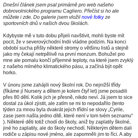
Dnešní článek jsem psal primárně pro web našeho
dobrovolnického programu Cagliero. Přečíst si ho ale
můžete i zde. Do galerie jsem vložil
nové fotky
ze
sportovních dnů v našich dvou školách.
Kdybyste mě v tuto dobu přijeli navštívit, mohli byste mít
pocit, že v severovýchodní Indii vládne podzim. Na konci
období sucha přišly některé stromy o většinu listů a stejně
jako my čekají netrpělivě na první monzum. Bohužel pro
mne ale pomalu končí příjemné teploty, na které jsem zvyklý
z našeho mírného klimatického pásu, a začíná být opět
horko.
V únoru jsme zahájili nový školní rok. Do nejnižší třídy
(říkáme jí Nursery a dětem je kolem čtyř let) jsme posadili
přes 80 dětí. Kolik jich je přesně, nikdo neví. Já jsem to sice
dostal za úkol zjistit, ale zatím se mi to nepodařilo (tento
týden za mnou byla dvakrát jejich třídní se slovy „Cyrile,
zase jsem našla jedno dítě, které není v tom tvém seznamu“
). Některé děti totiž chodí do školy, aniž by zaplatily školné,
jiné ho zaplatily, ale do školy nechodí. Některým dětem dali
rodiče u zápisu nové jméno, ale zapomněli jim to říci. A aby