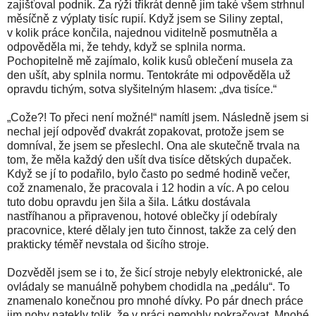
zajišťoval podnik. Za rýži třikrát denně jim také všem strhnul
měsíčně z výplaty tisíc rupií. Když jsem se Siliny zeptal,
v kolik práce končila, najednou viditelně posmutněla a
odpověděla mi, že tehdy, když se splnila norma.
Pochopitelně mě zajímalo, kolik kusů oblečení musela za
den ušít, aby splnila normu. Tentokráte mi odpověděla už
opravdu tichým, sotva slyšitelným hlasem: „dva tisíce.“
„Cože?! To přeci není možné!“ namítl jsem. Následně jsem si
nechal její odpověď dvakrát zopakovat, protože jsem se
domníval, že jsem se přeslechl. Ona ale skutečně trvala na
tom, že měla každý den ušít dva tisíce dětských dupaček.
Když se jí to podařilo, bylo často po sedmé hodině večer,
což znamenalo, že pracovala i 12 hodin a víc. A po celou
tuto dobu opravdu jen šila a šila. Látku dostávala
nastříhanou a připravenou, hotové oblečky jí odebíraly
pracovnice, které dělaly jen tuto činnost, takže za celý den
prakticky téměř nevstala od šicího stroje.
Dozvěděl jsem se i to, že šicí stroje nebyly elektronické, ale
ovládaly se manuálně pohybem chodidla na „pedálu“. To
znamenalo konečnou pro mnohé dívky. Po pár dnech práce
jim nohy natekly tolik, že v práci nemohly pokračovat. Mnohé