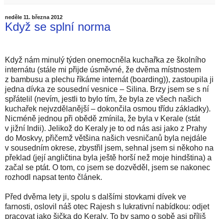
neděle 11. března 2012
Když se splní norma
Když nám minulý týden onemocněla kuchařka ze školního
internátu (stále mi přijde úsměvné, že dvěma místnostem
z bambusu a plechu říkáme internát (boarding)), zastoupila ji
jedna dívka ze sousední vesnice – Silina. Brzy jsem se s ní
spřátelil (nevím, jestli to bylo tím, že byla ze všech našich
kuchařek nejvzdělanější – dokončila osmou třídu základky).
Nicméně jednou při obědě zmínila, že byla v Kerale (stát
v jižní Indii). Jelikož do Keraly je to od nás asi jako z Prahy
do Moskvy, přičemž většina našich vesničanů byla nejdále
v sousedním okrese, zbystřil jsem, sehnal jsem si někoho na
překlad (její angličtina byla ještě horší než moje hindština) a
začal se ptát. O tom, co jsem se dozvěděl, jsem se nakonec
rozhodl napsat tento článek.
Před dvěma lety ji, spolu s dalšími stovkami dívek ve
farnosti, oslovil náš otec Rajesh s lukrativní nabídkou: odjet
pracovat jako šička do Keraly. To by samo o sobě asi příliš