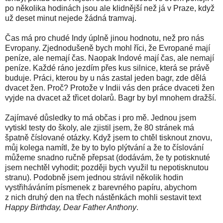
po několika hodinách jsou ale klidnější než já v Praze, když
už deset minut nejede žádná tramvaj.
Čas má pro chudé Indy úplně jinou hodnotu, než pro nás
Evropany. Zjednodušeně bych mohl říci, že Evropané mají
peníze, ale nemají čas. Naopak Indové mají čas, ale nemají
peníze. Každé ráno jezdím přes kus silnice, která se právě
buduje. Práci, kterou by u nás zastal jeden bagr, zde dělá
dvacet žen. Proč? Protože v Indii vás den práce dvaceti žen
vyjde na dvacet až třicet dolarů. Bagr by byl mnohem dražší.
Zajímavé důsledky to má občas i pro mě. Jednou jsem
vytiskl testy do školy, ale zjistil jsem, že 80 stránek má
špatně číslované otázky. Když jsem to chtěl tisknout znovu,
můj kolega namítl, že by to bylo plýtvání a že to číslování
můžeme snadno ručně přepsat (dodávám, že ty potisknuté
jsem nechtěl vyhodit; později bych využil tu nepotisknutou
stranu). Podobně jsem jednou strávil několik hodin
vystřiháváním písmenek z barevného papíru, abychom
z nich druhý den na třech nástěnkách mohli sestavit text
Happy Birthday, Dear Father Anthony
.