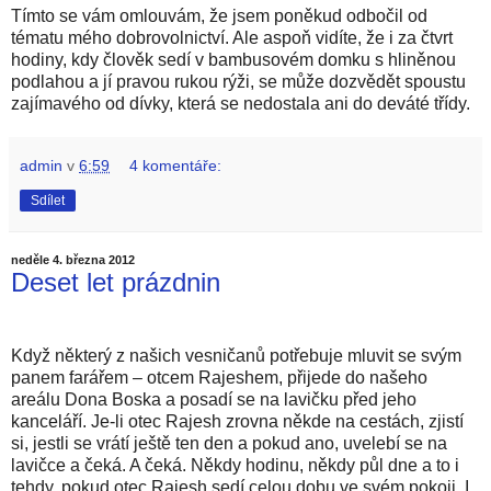
Tímto se vám omlouvám, že jsem poněkud odbočil od
tématu mého dobrovolnictví. Ale aspoň vidíte, že i za čtvrt
hodiny, kdy člověk sedí v bambusovém domku s hliněnou
podlahou a jí pravou rukou rýži, se může dozvědět spoustu
zajímavého od dívky, která se nedostala ani do deváté třídy.
admin
v
6:59
4 komentáře:
Sdílet
neděle 4. března 2012
Deset let prázdnin
Když některý z našich vesničanů potřebuje mluvit se svým
panem farářem – otcem Rajeshem, přijede do našeho
areálu Dona Boska a posadí se na lavičku před jeho
kanceláří. Je-li otec Rajesh zrovna někde na cestách, zjistí
si, jestli se vrátí ještě ten den a pokud ano, uvelebí se na
lavičce a čeká. A čeká. Někdy hodinu, někdy půl dne a to i
tehdy, pokud otec Rajesh sedí celou dobu ve svém pokoji. I