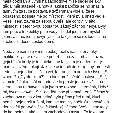
měla dokořán a uvnitř na záchodové míse seděl nějaký
děda, měl stažené kalhoty a jakási babička se ho snažila
táhnutím za ruce postavit. Když Punam viděla, že je
obsazeno, poslala mě do místnosti, která byla hned vedle.
Vešel jsem, zavřel za sebou dveře, ale co to?
V této
místnosti s betonovou podlahou žádný záchod nebyl. Byly
tam pouze tři kbelíky plné vody. Hledal jsem, přemýšlel
jsem, ale nic jsem nevymyslel, a tak jsem se rozloučil a na
záchod si došel cestou domů.
Nedávno jsem se v mém pokoji učil s našimi prvňáky
matiku, když se ozvali, že potřebují na záchod. Jelikož na
„jejich“ záchody je to daleko, poslal jsem je na ten, který
mám ve svém pokoji. Jakmile vstoupili do koupelny, pronesli
jednu z nejroztomilejších vět, kterou jsem od nich slyšel. „Sir,
where?“ („Cyrile, kam?“ – o tom, proč mě děti oslovují „Sir“,
v tomto článku psát nebudu. Je to prostě jedna z věcí, na
kterou jsou nastaveni a já jsem se rozhodl ji neměnit, i když
mi, být oslovován „Sir“, od dětí moc příjemné není). Přestože
záchodová mísa v koupelně byla přímo před nimi, kluci
neměli nejmenší tušení, kam se mají vymočit. Oni prostě ten
den viděli poprvé v životě klasický záchod! Vešel jsem tedy
do koupelny a ukázal jim záchodovou místu. „To jako tam,