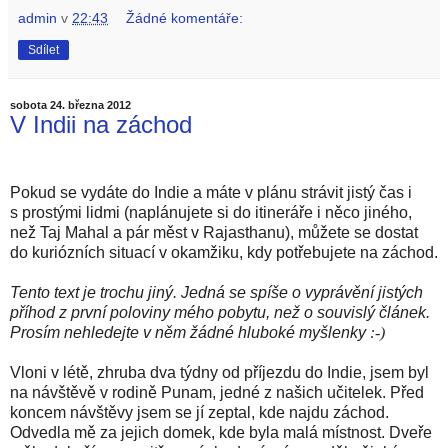
admin
v
22:43
Žádné komentáře:
Sdílet
sobota 24. března 2012
V Indii na záchod
Pokud se vydáte do Indie a máte v plánu strávit jistý čas i
s prostými lidmi (naplánujete si do itineráře i něco jiného,
než Taj Mahal a pár měst v Rajasthanu), můžete se dostat
do kuriózních situací v okamžiku, kdy potřebujete na záchod.
Tento text je trochu jiný. Jedná se spíše o vyprávění jistých
příhod z první poloviny mého pobytu, než o souvislý článek.
Prosím nehledejte v něm žádné hluboké myšlenky
:-)
Vloni v létě, zhruba dva týdny od příjezdu do Indie, jsem byl
na návštěvě v rodině Punam, jedné z našich učitelek. Před
koncem návštěvy jsem se jí zeptal, kde najdu záchod.
Odvedla mě za jejich domek, kde byla malá místnost. Dveře