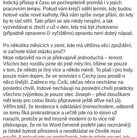
Indický přístup k času se pochopitelně promítá i v jejich
pracovním tempu. Pokud vám krejčí sdělí termín, kdy budou
hotové vaše nové kalhoty, říká vám spíše svoje přání, do kdy
by to rád stihl. Tato přání se ale nikdy nesplní, a tak
vyzvedávat si zboží v už v den, kdy má být zhotoveno
(případně opraveno či vyčištěno) opravdu není dobrý nápad.
Po několika měsících v zemi, kde má většina věcí zpoždění,
si začnete klást otázku
proč
?
Moje odpověď na ni je překvapivě jednoduchá – lenost.
Všichni bez rozdílu jsme do jisté míry líní, lišíme se pouze
v tom, že někdo je líný více a někdo méně. To platí i pro Indy,
pouze mám dojem, že ve srovnání s Čechy jsou prostě o
něco línější. Zatímco my, Češi, občas něco necháme na
poslední chvíli, Indové nechávají na poslední chvíli prakticky
všechno (výjimkou je pouze otec Joseph – před zkouškami
měl testy pro celou školu připravené ještě dříve než já).
Věřím totiž, že tendence k odkládání (mimochodem, odborně
se tomu říká prokrastinace a určitě jste na to slovo už
narazili, protože je teď hrozně moderní (o to více mě
překvapuje, že mi ho Word červeně podtrhl jako neznámé))
je lidské bytosti přirozená a neodkládat se člověk musí