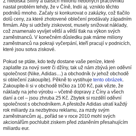
Z hlediska Siliny a dalších milionů nebohých pracovníků
nastal problém tehdy, že v Číně, Indii aj. vzniklo těchto
podniků mnoho. Začaly si konkurovat o zakázky, což tlačilo
dolů ceny, za které zhotovené oblečení prodávaly západním
firmám. Aby si udržely ziskovost, musely snižovat náklady,
což znamenalo vyvíjet větší a větší tlak na výkon svých
zaměstnanců. V konečném důsledku pak máme miliony
zaměstnanců na pokraji vyčerpání, kteří pracují v podnicích,
které jsou sotva ziskové.
Pokud se ptáte, kdo tedy dostane vaše peníze, které
zaplatíte za nový svetr či džíny, tak už nám zbývá jen oděvní
společnost (Nike, Adidas…) a obchodník (v jehož obchodě
si oblečení zakoupíte). Pěkně to vystihuje
tento obrázek
.
Zakoupíte-li si v obchodě tričko za 100 Kč, pak vězte, že
náklady na jeho výrobu – včetně dopravy z Číny a všech
daní a cel – jsou zhruba 25 Kč. Zbytek si rozdělí oděvní
společnost s obchodníkem. A přestože Adidas utratí každý
rok miliardy za nezbytnou reklamu, za mzdy svým
zaměstnancům aj., pořád se v roce 2010 mohl svých
akcionářům pochlubit ziskem před zdaněním přesahujícím
miliardu eur.