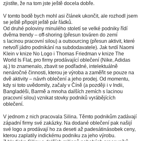
zjistíte, že na tom jste ještě docela dobře.
V tomto bodě bych mohl asi článek ukončit, ale rozhodl jsem
se ještě připojit ještě pár řádků.
Od druhé poloviny minulého století se velké podniky řídí
dvěma trendy – off-shoring (přesun továren do zemí
s lacinou pracovní silou) a outsourcing (přesun aktivit, které
netvoří jádro podnikání na subdodavatele). Jak tvrdí Naomi
Klein v knize No Logo i Thomas Friedman v knize The
World Is Flat, pro firmy prodávající oblečení (Nike, Adidas
aj.) to znamenalo, zbavit se podřadné, intelektuálně
nenáročné činnosti, kterou je výroba a zaměřit se pouze na
dvě aktivity – návrh oblečení a jeho prodej. Od momentu,
kdy si toto uvědomily, začaly v Číně (a později i v Indii,
Bangladéši, Barmě a mnoha dalších zemích s lacinou
pracovní silou) vznikat stovky podniků vyrábějících
oblečení.
V jednom z nich pracovala Silina. Těmto podnikům zadávají
západní firmy své zakázky. Na dodané oblečení pak našijí
své logo a prodávají ho za deseti až padesátinásobek ceny,
kterou zaplatily indickému podniku za jeho výrobu.