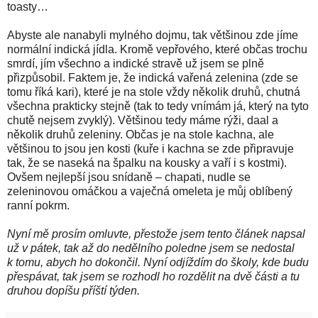
toasty…
Abyste ale nanabyli mylného dojmu, tak většinou zde jíme
normální indická jídla. Kromě vepřového, které občas trochu
smrdí, jím všechno a indické stravě už jsem se plně
přizpůsobil. Faktem je, že indická vařená zelenina (zde se
tomu říká kari), které je na stole vždy několik druhů, chutná
všechna prakticky stejně (tak to tedy vnímám já, který na tyto
chutě nejsem zvyklý). Většinou tedy máme rýži, daal a
několik druhů zeleniny. Občas je na stole kachna, ale
většinou to jsou jen kosti (kuře i kachna se zde připravuje
tak, že se naseká na špalku na kousky a vaří i s kostmi).
Ovšem nejlepší jsou snídaně – chapati, nudle se
zeleninovou omáčkou a vaječná omeleta je můj oblíbený
ranní pokrm.
Nyní mě prosím omluvte, přestože jsem tento článek napsal
už v pátek, tak až do nedělního poledne jsem se nedostal
k tomu, abych ho dokončil. Nyní odjíždím do školy, kde budu
přespávat, tak jsem se rozhodl ho rozdělit na dvě části a tu
druhou dopíšu příští týden.