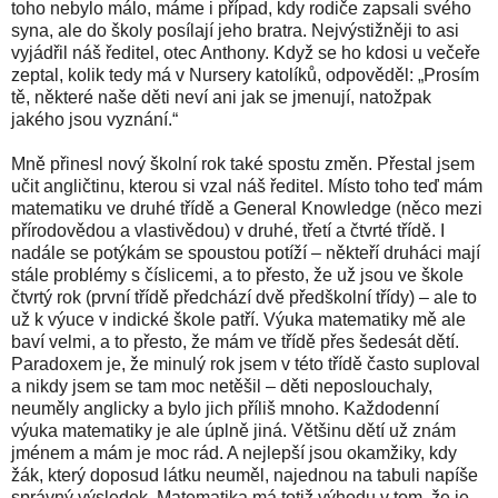
toho nebylo málo, máme i případ, kdy rodiče zapsali svého
syna, ale do školy posílají jeho bratra. Nejvýstižněji to asi
vyjádřil náš ředitel, otec Anthony. Když se ho kdosi u večeře
zeptal, kolik tedy má v Nursery katolíků, odpověděl: „Prosím
tě, některé naše děti neví ani jak se jmenují, natožpak
jakého jsou vyznání.“
Mně přinesl nový školní rok také spostu změn. Přestal jsem
učit angličtinu, kterou si vzal náš ředitel. Místo toho teď mám
matematiku ve druhé třídě a General Knowledge (něco mezi
přírodovědou a vlastivědou) v druhé, třetí a čtvrté třídě. I
nadále se potýkám se spoustou potíží – někteří druháci mají
stále problémy s číslicemi, a to přesto, že už jsou ve škole
čtvrtý rok (první třídě předchází dvě předškolní třídy) – ale to
už k výuce v indické škole patří. Výuka matematiky mě ale
baví velmi, a to přesto, že mám ve třídě přes šedesát dětí.
Paradoxem je, že minulý rok jsem v této třídě často suploval
a nikdy jsem se tam moc netěšil – děti neposlouchaly,
neuměly anglicky a bylo jich příliš mnoho. Každodenní
výuka matematiky je ale úplně jiná. Většinu dětí už znám
jménem a mám je moc rád. A nejlepší jsou okamžiky, kdy
žák, který doposud látku neuměl, najednou na tabuli napíše
správný výsledek. Matematika má totiž výhodu v tom, že je