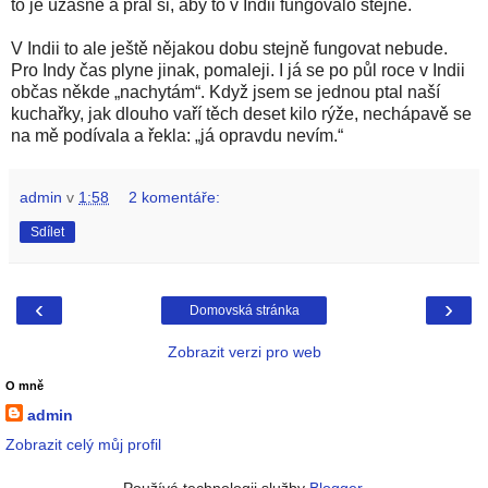
to je úžasné a přál si, aby to v Indii fungovalo stejně.
V Indii to ale ještě nějakou dobu stejně fungovat nebude.
Pro Indy čas plyne jinak, pomaleji. I já se po půl roce v Indii
občas někde „nachytám“. Když jsem se jednou ptal naší
kuchařky, jak dlouho vaří těch deset kilo rýže, nechápavě se
na mě podívala a řekla: „já opravdu nevím.“
admin
v
1:58
2 komentáře:
Sdílet
‹
›
Domovská stránka
Zobrazit verzi pro web
O mně
admin
Zobrazit celý můj profil