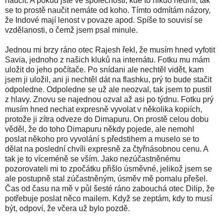
naučit. A pokud jste ve společnosti, kde to nikdo neumí, tak
se to prostě naučit nemáte od koho. Tímto odmítám názory,
že Indové mají lenost v povaze apod. Spíše to souvisí se
vzdělanosti, o čemž jsem psal minule.
Jednou mi brzy ráno otec Rajesh řekl, že musím hned vyfotit
Savia, jednoho z našich kluků na internátu. Fotku mu mám
uložit do jeho počítače. Po snídani ale nechtěl vidět, kam
jsem ji uložil, ani ji nechtěl dát na flashku, prý to bude stačit
odpoledne. Odpoledne se už ale neozval, tak jsem to pustil
z hlavy. Znovu se najednou ozval až asi po týdnu. Fotku prý
musím hned nechat expresně vyvolat v několika kopiích,
protože ji zítra odveze do Dimapuru. On prostě celou dobu
věděl, že do toho Dimapuru někdy pojede, ale nemohl
poslat někoho pro vyvolání s předstihem a muselo se to
dělat na poslední chvíli expresně za čtyřnásobnou cenu. A
tak je to víceméně se vším. Jako nezúčastněnému
pozorovateli mi to zpočátku přišlo úsměvné, jelikož jsem se
ale postupně stal zúčastněným, úsměv mě pomalu přešel.
Čas od času na mě v půl šesté ráno zabouchá otec Dilip, že
potřebuje poslat něco mailem. Když se zeptám, kdy to musí
být, odpoví, že včera už bylo pozdě.