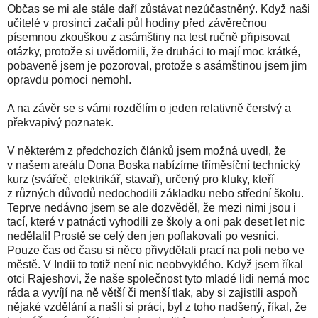
Občas se mi ale stále daří zůstávat nezúčastněný. Když naši
učitelé v prosinci začali půl hodiny před závěrečnou
písemnou zkouškou z asámštiny na test ručně připisovat
otázky, protože si uvědomili, že druháci to mají moc krátké,
pobaveně jsem je pozoroval, protože s asámštinou jsem jim
opravdu pomoci nemohl.
A na závěr se s vámi rozdělím o jeden relativně čerstvý a
překvapivý poznatek.
V některém z předchozích článků jsem možná uvedl, že
v našem areálu Dona Boska nabízíme tříměsíční technický
kurz (svářeč, elektrikář, stavař), určený pro kluky, kteří
z různých důvodů nedochodili základku nebo střední školu.
Teprve nedávno jsem se ale dozvěděl, že mezi nimi jsou i
tací, které v patnácti vyhodili ze školy a oni pak deset let nic
nedělali! Prostě se celý den jen poflakovali po vesnici.
Pouze čas od času si něco přivydělali prací na poli nebo ve
městě. V Indii to totiž není nic neobvyklého. Když jsem říkal
otci Rajeshovi, že naše společnost tyto mladé lidi nemá moc
ráda a vyvíjí na ně větší či menší tlak, aby si zajistili aspoň
nějaké vzdělání a našli si práci, byl z toho nadšený, říkal, že